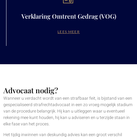
Verklaring Omtrent Gedrag (VOG)
LEES MEER
Advocaat nodig?
Wanneer u verdacht wordt van een strafbaar feit, is bijstand van een
gespecialiseerd strafrechtadvocaat in een zo vroeg mogelijk stadium
van de procedure belangrijk. Hij kan u uitleggen waar u eventueel
rekening mee kunt houden, hij kan u adviseren en u terzijde staan in
elke fase van het proces.
Het tijdig inwinnen van deskundig advies kan een groot verschil