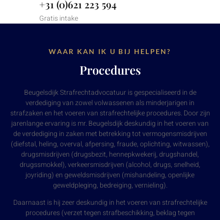
+31 (0)621 223 594
Gratis intake
WAAR KAN IK U BIJ HELPEN?
Procedures
Beugelsdijk Strafrechtadvocatuur is gespecialiseerd in de
verdediging van zowel volwassenen als minderjarigen in
strafzaken en het voeren van strafrechtelijke procedures. Door zijn
jarenlange ervaring is mr. Beugelsdijk deskundig in het voeren van
de verdediging in zaken met betrekking tot vermogensmisdrijven
(diefstal, heling, overval, afpersing, fraude, oplichting, witwassen),
drugsmisdrijven (drugsbezit, hennepkwekerij, drugshandel,
drugssmokkel), verkeersmisdrijven (alcohol, drugs, snelheid,
joyriding) en geweldsmisdrijven (mishandeling, openlijke
geweldpleging, bedreiging, vernieling).
Daarnaast is hij zeer deskundig in het voeren van strafrechtelijke
procedures (verzet tegen strafbeschikking, beklag tegen